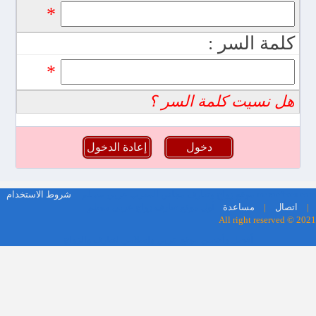
*
كلمة السر :
*
هل نسيت كلمة السر ؟
marocfetes.com موقع زواج وتعارف مجاني المغرب عربي مسلم
شروط الاستخدام
أول موقع تعارف زواج عربي مسلم
|
اتصال
|
مساعدة
All right reserved © 2021
أفضل وأحسن موقع عربي وإسلامي لتعارف والزواج